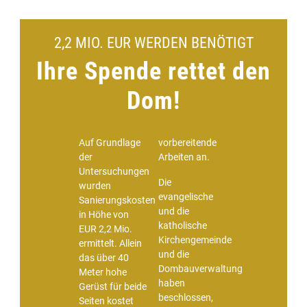
2,2 MIO. EUR WERDEN BENÖTIGT
Ihre Spende rettet den
Dom!
Auf Grundlage
vorbereitende
der
Arbeiten an.
Untersuchungen
Die
wurden
evangelische
Sanierungskosten
und die
in Höhe von
katholische
EUR 2,2 Mio.
Kirchengemeinde
ermittelt. Allein
und die
das über 40
Dombauverwaltung
Meter hohe
haben
Gerüst für beide
beschlossen,
Seiten kostet