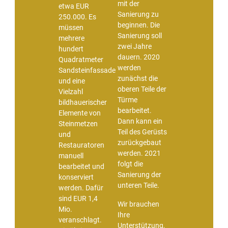
mit der
etwa EUR
Sanierung zu
250.000. Es
beginnen. Die
müssen
Sanierung soll
mehrere
zwei Jahre
hundert
dauern. 2020
Quadratmeter
werden
Sandsteinfassade
zunächst die
und eine
oberen Teile der
Vielzahl
Türme
bildhauerischer
bearbeitet.
Elemente von
Dann kann ein
Steinmetzen
Teil des Gerüsts
und
zurückgebaut
Restauratoren
werden. 2021
manuell
folgt die
bearbeitet und
Sanierung der
konserviert
unteren Teile.
werden. Dafür
sind EUR 1,4
Wir brauchen
Mio.
Ihre
veranschlagt.
Unterstützung,