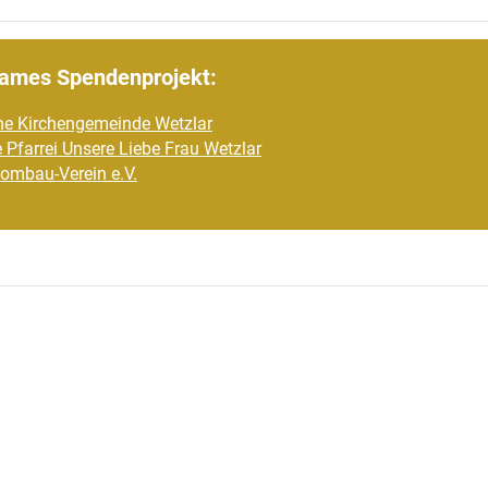
ames Spendenprojekt:
he Kirchengemeinde Wetzlar
 Pfarrei Unsere Liebe Frau Wetzlar
Dombau-Verein e.V.