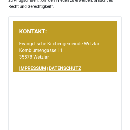
zu Pflugscharen. „Um den Frieden zu erwerben, braucht es
Recht und Gerechtigkeit“.
KONTAKT:
Evangelische Kirchengemeinde Wetzlar
Kornblumengasse 11
35578 Wetzlar
IMPRESSUM
DATENSCHUTZ
|
Gemeinsames Spendenprojekt:
Evangelische Kirchengemeinde Wetzlar
Katholische Pfarrei Unsere Liebe Frau Wetzlar
Wetzlarer Dombau-Verein e.V.