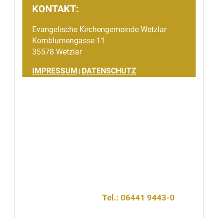
KONTAKT:
Evangelische Kirchengemeinde Wetzlar
Kornblumengasse 11
35578 Wetzlar
IMPRESSUM
DATENSCHUTZ
|
Gemeinsames Spendenprojekt:
Evangelische Kirchengemeinde Wetzlar
Katholische Pfarrei Unsere Liebe Frau Wetzlar
Wetzlarer Dombau-Verein e.V.
Tel.: 06441 9443-0