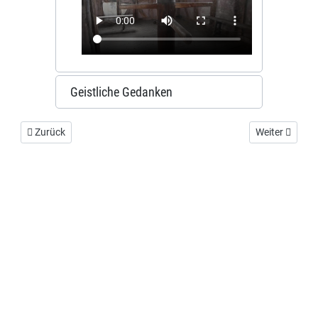
Geistliche Gedanken
Vorheriger Beitrag: Versteckte Orte
Nächster Beit
Zurück
Weiter